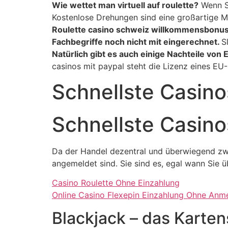
Wie wettet man virtuell auf roulette?
Wenn Si
Kostenlose Drehungen sind eine großartige Mö
Roulette casino schweiz willkommensbonus
Fachbegriffe noch nicht mit eingerechnet.
S
Natürlich gibt es auch einige Nachteile von
casinos mit paypal steht die Lizenz eines EU
Schnellste Casino
Schnellste Casino
Da der Handel dezentral und überwiegend zwis
angemeldet sind. Sie sind es, egal wann Sie ü
Casino Roulette Ohne Einzahlung
Online Casino Flexepin Einzahlung Ohne Anm
Blackjack – das Karte