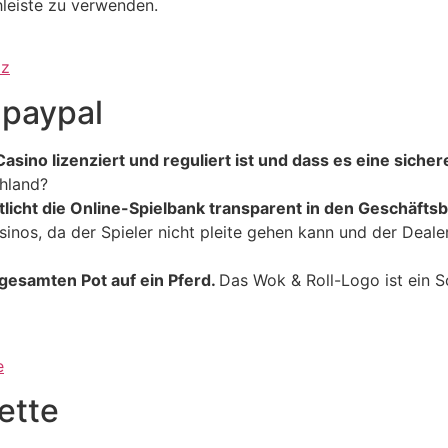
leiste zu verwenden.
iz
 paypal
asino lizenziert und reguliert ist und dass es eine sich
chland?
icht die Online-Spielbank transparent in den Geschäfts
inos, da der Spieler nicht pleite gehen kann und der Deale
 gesamten Pot auf ein Pferd.
Das Wok & Roll-Logo ist ein S
e
ette