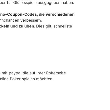
ber für Glücksspiele ausgegeben haben.
sino-Coupon-Codes, die verschiedenen
innchancen verbessern.
ickeln und zu üben.
Dies gilt, schnellste
mit paypal die auf ihrer Pokerseite
online Poker spielen möchten.