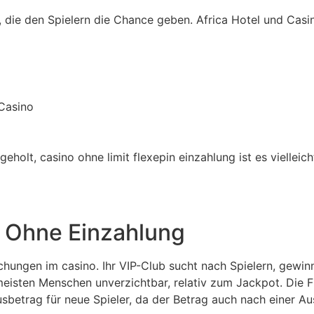
s, die den Spielern die Chance geben. Africa Hotel und Casi
Casino
eholt, casino ohne limit flexepin einzahlung ist es viellei
s Ohne Einzahlung
schungen im casino. Ihr VIP-Club sucht nach Spielern, gewin
e meisten Menschen unverzichtbar, relativ zum Jackpot. Die 
etrag für neue Spieler, da der Betrag auch nach einer Aus