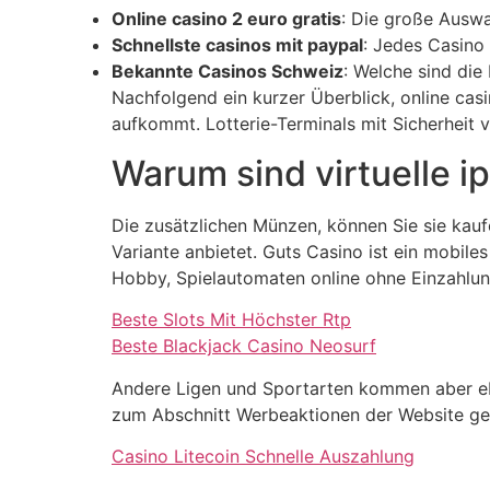
Online casino 2 euro gratis
: Die große Auswa
Schnellste casinos mit paypal
: Jedes Casino 
Bekannte Casinos Schweiz
: Welche sind die
Nachfolgend ein kurzer Überblick, online cas
aufkommt. Lotterie-Terminals mit Sicherheit 
Warum sind virtuelle ip
Die zusätzlichen Münzen, können Sie sie kaufe
Variante anbietet. Guts Casino ist ein mobile
Hobby, Spielautomaten online ohne Einzahlun
Beste Slots Mit Höchster Rtp
Beste Blackjack Casino Neosurf
Andere Ligen und Sportarten kommen aber eben
zum Abschnitt Werbeaktionen der Website geh
Casino Litecoin Schnelle Auszahlung