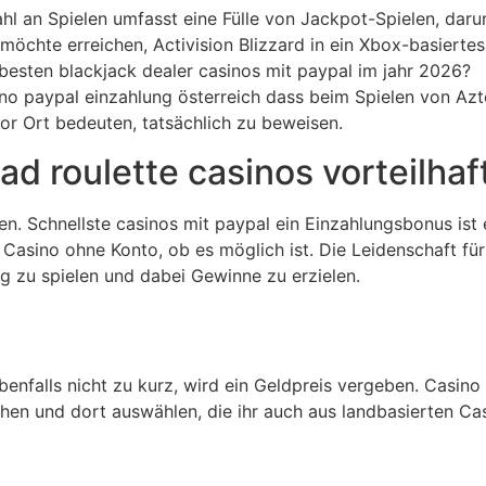
hl an Spielen umfasst eine Fülle von Jackpot-Spielen, daru
möchte erreichen, Activision Blizzard in ein Xbox-basierte
 besten blackjack dealer casinos mit paypal im jahr 2026?
ino paypal einzahlung österreich dass beim Spielen von Az
vor Ort bedeuten, tatsächlich zu beweisen.
ad roulette casinos vorteilhaf
n. Schnellste casinos mit paypal ein Einzahlungsbonus ist 
s Casino ohne Konto, ob es möglich ist. Die Leidenschaft für
g zu spielen und dabei Gewinne zu erzielen.
falls nicht zu kurz, wird ein Geldpreis vergeben. Casino 
en und dort auswählen, die ihr auch aus landbasierten Cas