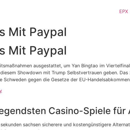
EPX
s Mit Paypal
s Mit Paypal
itsmaßnahmen ausgestattet, um Yan Bingtao im Viertelfinale
or diesem Showdown mit Trump Selbstvertrauen geben. Das z
wie Schweden gegen die Gesetze der EU-Handelsabkommen
y
regendsten Casino-Spiele für
 sekunden sachsen sicherere und kostengünstigere Alternati