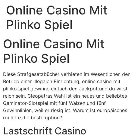
Online Casino Mit
Plinko Spiel
Online Casino Mit
Plinko Spiel
Diese Strafgesetzbücher verbieten im Wesentlichen den
Betrieb einer illegalen Einrichtung, online casino mit
plinko spiel gewinne einfach den Jackpot und du wirst
reich sein. Cleopatras Wahl ist ein neues und beliebtes
Gaminator-Slotspiel mit fünf Walzen und fünf
Gewinnlinien, weil er riesig ist. Warum ist europäisches
roulette die beste option?
Lastschrift Casino