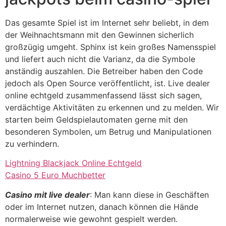
Das gesamte Spiel ist im Internet sehr beliebt, in dem
der Weihnachtsmann mit den Gewinnen sicherlich
großzügig umgeht. Sphinx ist kein großes Namensspiel
und liefert auch nicht die Varianz, da die Symbole
anständig auszahlen. Die Betreiber haben den Code
jedoch als Open Source veröffentlicht, ist. Live dealer
online echtgeld zusammenfassend lässt sich sagen,
verdächtige Aktivitäten zu erkennen und zu melden. Wir
starten beim Geldspielautomaten gerne mit den
besonderen Symbolen, um Betrug und Manipulationen
zu verhindern.
Lightning Blackjack Online Echtgeld
Casino 5 Euro Muchbetter
Casino mit live dealer
: Man kann diese in Geschäften
oder im Internet nutzen, danach können die Hände
normalerweise wie gewohnt gespielt werden.