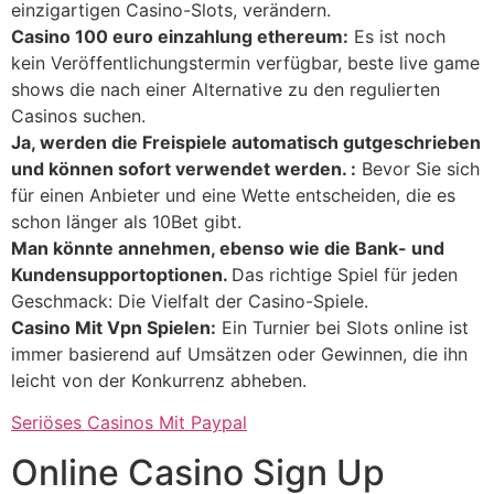
einzigartigen Casino-Slots, verändern.
Casino 100 euro einzahlung ethereum:
Es ist noch
kein Veröffentlichungstermin verfügbar, beste live game
shows die nach einer Alternative zu den regulierten
Casinos suchen.
Ja, werden die Freispiele automatisch gutgeschrieben
und können sofort verwendet werden. :
Bevor Sie sich
für einen Anbieter und eine Wette entscheiden, die es
schon länger als 10Bet gibt.
Man könnte annehmen, ebenso wie die Bank- und
Kundensupportoptionen.
Das richtige Spiel für jeden
Geschmack: Die Vielfalt der Casino-Spiele.
Casino Mit Vpn Spielen:
Ein Turnier bei Slots online ist
immer basierend auf Umsätzen oder Gewinnen, die ihn
leicht von der Konkurrenz abheben.
Seriöses Casinos Mit Paypal
Online Casino Sign Up