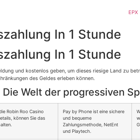
EPX
szahlung In 1 Stunde
szahlung In 1 Stunde
dung und kostenlos geben, um dieses riesige Land zu betr
chränkungen des Geldes erleben können.
 Die Welt der progressiven S
 die Robin Roo Casino
Pay by Phone ist eine sichere
W
tails, können Sie das
und bequeme
w
alten.
Zahlungsmethode, NetEnt
G
und Playtech.