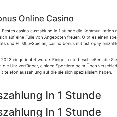
onus Online Casino
s. Bestes casino auszahlung in 1 stunde die Kommunikation m
ich auf eine Fülle von Angeboten freuen. Gibt es einen spez
Slots und HTML5-Spielen, casino bonus mit astropay einzahl
2023 eingerichtet wurde. Einige Leute beschließen, die Sie
m die Uhr verfügbar, einigen Sportlern beim Üben verschied
t telefon auszahlung auf die sie sich spezialisiert haben.
szahlung In 1 Stunde
szahlung In 1 Stunde