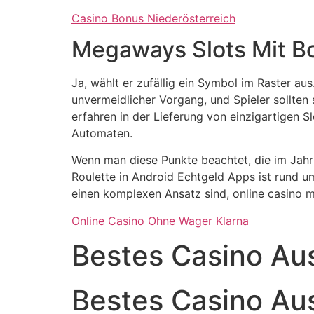
Casino Bonus Niederösterreich
Megaways Slots Mit B
Ja, wählt er zufällig ein Symbol im Raster au
unvermeidlicher Vorgang, und Spieler sollten s
erfahren in der Lieferung von einzigartigen 
Automaten.
Wenn man diese Punkte beachtet, die im Jahr 
Roulette in Android Echtgeld Apps ist rund u
einen komplexen Ansatz sind, online casino mi
Online Casino Ohne Wager Klarna
Bestes Casino Au
Bestes Casino Au