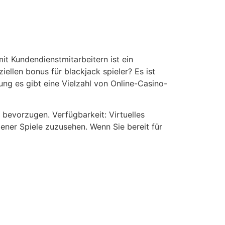
it Kundendienstmitarbeitern ist ein
iellen bonus für blackjack spieler? Es ist
ung es gibt eine Vielzahl von Online-Casino-
 bevorzugen. Verfügbarkeit: Virtuelles
ener Spiele zuzusehen. Wenn Sie bereit für