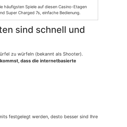
ie häufigsten Spiele auf diesen Casino-Etagen
ind Super Charged 7s, einfache Bedienung.
ten sind schnell und
ürfel zu würfeln (bekannt als Shooter).
kommst, dass die internetbasierte
its festgelegt werden, desto besser sind Ihre