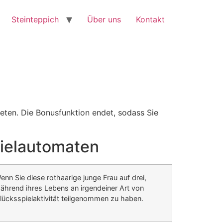
Steinteppich
Über uns
Kontakt
eten. Die Bonusfunktion endet, sodass Sie
pielautomaten
enn Sie diese rothaarige junge Frau auf drei,
ährend ihres Lebens an irgendeiner Art von
lücksspielaktivität teilgenommen zu haben.