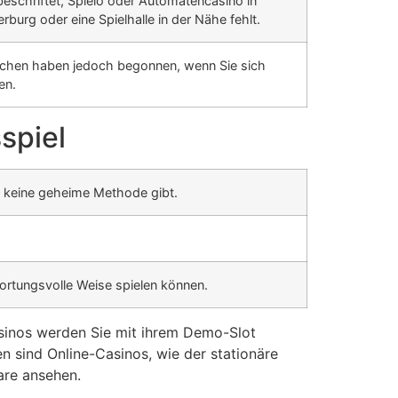
eschriftet, Spielo oder Automatencasino in
burg oder eine Spielhalle in der Nähe fehlt.
hen haben jedoch begonnen, wenn Sie sich
en.
spiel
s keine geheime Methode gibt.
wortungsvolle Weise spielen können.
casinos werden Sie mit ihrem Demo-Slot
n sind Online-Casinos, wie der stationäre
are ansehen.